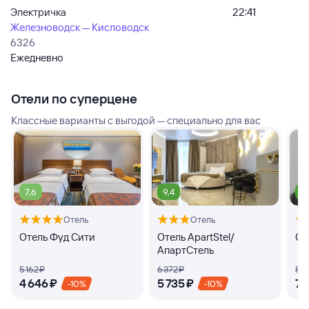
Электричка
22:41
Железноводск — Кисловодск
6326
Ежедневно
Отели по суперцене
Классные варианты с выгодой — специально для вас
7,6
9,4
9
Отель
Отель
Отель Фуд Сити
Отель ApartStel/
От
АпартСтель
5 ⁠162 ⁠₽
6 ⁠372 ⁠₽
8 ⁠15
4 ⁠646 ⁠₽
5 ⁠735 ⁠₽
7 ⁠
-10%
-10%